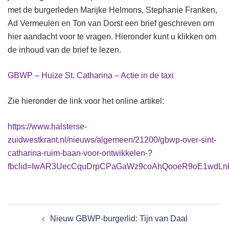
met de burgerleden Marijke Helmons, Stephanie Franken,
Ad Vermeulen en Ton van Dorst een brief geschreven om
hier aandacht voor te vragen. Hieronder kunt u klikken om
de inhoud van de brief te lezen.
GBWP – Huize St. Catharina – Actie in de taxi
Zie hieronder de link voor het online artikel:
https://www.halsterse-
zuidwestkrant.nl/nieuws/algemeen/21200/gbwp-over-sint-
catharina-ruim-baan-voor-ontwikkelen-?
fbclid=IwAR3UecCquDrpCPaGaWz9coAhQooeR9oE1wdL
Nieuw GBWP-burgerlid: Tijn van Daal