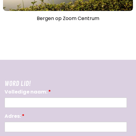
Bergen op Zoom Centrum
WORD LID!
Volledige naam:
*
Adres:
*