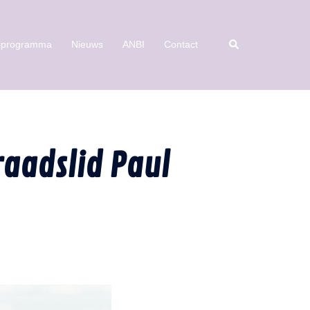
ijprogramma
Nieuws
ANBI
Contact
raadslid Paul