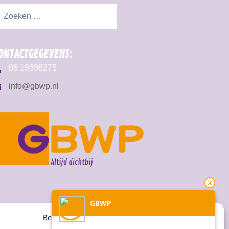
ONTACTGEGEVENS:
06 19598275
info@gbwp.nl
GBWP
Beheer cookie toestemming