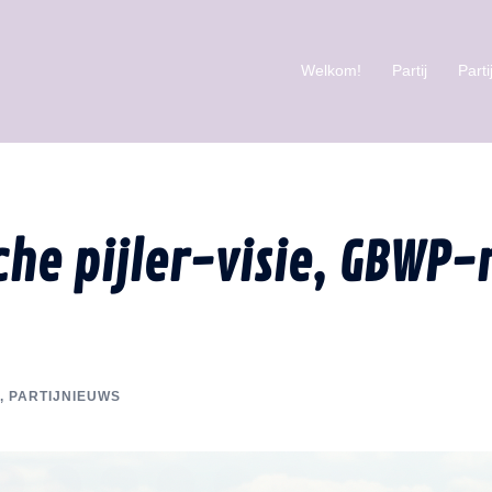
Welkom!
Partij
Part
he pijler-visie, GBWP-
,
PARTIJNIEUWS